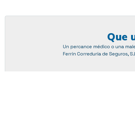
Que u
Un percance médico o una malet
Ferrín Correduría de Seguros, 
Pérez Ferrín Corre
Más de 30 años protegiendo lo qu